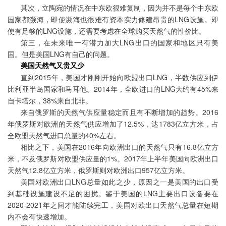
其次，立陶宛的情况在中东欧很难复制，因为并不是每个中东欧
国家都濒海，即使濒海也很难有资本实力修建昂贵的LNG设施。即
使有足够的LNG设施，还需要考虑在全球购买天然气的性价比。
第三，在未来唯一有潜力加大LNG出口的国家和地区只有美
国。但是美国LNG有自己的问题。
美国天然气又贵又少
直到2015年，美国才刚刚开始向欧盟出口LNG，半数供应到伊
比利亚半岛国家和马耳他。2014年，全欧进口的LNG大约有45%来
自
卡塔尔
，38%来自北非。
来自俄罗斯的天然气供应量稳定而且有不断增加的趋势。2016
年俄罗斯对欧洲的天然气供应增加了12.5%，达1783亿立方米，占
全欧盟天然气进口总量的40%左右。
相比之下，美国在2016年向欧洲出口的天然气只有16.8亿立方
米，不及俄罗斯对欧盟供应量的1%。2017年上半年美国向欧洲出口
天然气12.8亿立方米，俄罗斯则对欧洲出口957亿立方米。
美国对欧洲出口LNG总量如此之少，原因之一是美国的出口受
到基础设施建设不足的困扰。鉴于美国的LNG主要出口设备要在
2020-2021年之间才能陆续完工，美国对欧出口天然气总量在短期
内不会有快速增加。