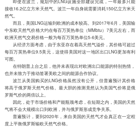
即使在波兰，规划中的LNG设施全部建设完成，一年最多只能
接收16.2亿立方米天然气。波兰一年自身就需要消耗150亿立方米天
然气。
而且，美国LNG运输到欧洲的成本较高。到2017年6月，美国输
中东欧天然气价格大约在每百万英热单位（MMbtu）7美元左右，而
欧洲天然气交易价格一般为每百万英热单位5-6美元。
从经济方面考虑，由于东亚存在着高天然气溢价，其价格可超过
每百万英热单位9.5美元，这使得美国对这一地区出口LNG更加有利
可图。
在
特朗普
上台之后，他并未表现出对欧洲出口能源的特别热情，
也并未致力于推动签署美欧之间的能源合作协议。
波兰从美国购买的LNG价格虽然没有公开，但普遍预计其价格
将高于俄罗斯天然气价格。最大胆的推测竟然认为美国气价将是俄
罗斯气价的两倍以上。
因此，处于市场价格和产能瓶颈考虑，在短期之内，美国的天然
气将不会大规模出口到欧洲，并与俄罗斯形成竞争关系。
普遍预计，要到2020年，来自美国的天然气才会真正在一定程
度上平衡俄罗斯输欧天然气价格。