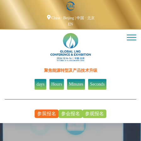

China · Beijing | 中国 · 北京
EN
Back
Back
Back
Back
Back
Back
Back
Back
Back
大会介绍
展会介绍
论文征集
往届赞助商
参会注册
注册表
参观登记
大会新闻
开放时间
峰会议程
组织机构
研讨日程
赞助机会
参展注册
峰会发言资料
参观指南
行业新闻
酒店预定
聚焦能源转型及产品技术升级
发言嘉宾
展示范围
氢能论坛专家委员会
技术论坛申请
技术研讨发言稿
合作媒体
酒店路线
days
Hours
Minutes
Seconds
专家委员会
展位图
合作媒体注册
第八届LNG浮式储运装备
大会微信
技术论坛会议资料下载
展商风采
参展报名
参会报名
参观报名