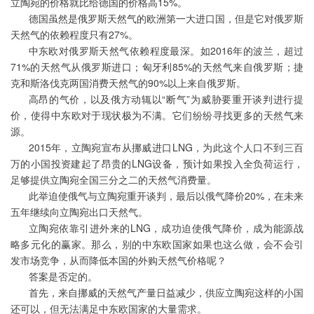
立陶宛的价格就比给
德国
的价格高15%。
德国虽然是俄罗斯天然气的欧洲第一大进口国，但是它对俄罗斯
天然气的依赖程度只有27%。
中东欧对俄罗斯天然气依赖程度最深。如2016年的波兰，超过
71%的天然气从俄罗斯进口；匈牙利85%的天然气来自俄罗斯；捷
克和斯洛伐克两国消费天然气的90%以上来自俄罗斯。
高昂的气价，以及俄方动辄以“断气”为威胁要重开谈判进行提
价，使得中东欧对于现状极为不满。它们纷纷寻找更多的天然气来
源。
2015年，立陶宛宣布从挪威进口LNG，为此这个人口不到三百
万的小国投资建起了昂贵的LNG设备，预计如果投入全负荷运行，
足够提供立陶宛全国三分之二的天然气消费量。
此举迫使俄气与立陶宛重开谈判，最后以俄气降价20%，在未来
五年继续向立陶宛出口天然气。
立陶宛依靠引进外来的LNG，成功迫使俄气降价，成为能源战
略多元化的赢家。那么，别的中东欧国家如果也这么做，会不会引
发市场竞争，从而降低本国的外购天然气价格呢？
答案是否定的。
首先，来自挪威的天然气产量日益减少，供应立陶宛这样的小国
还可以，但无法满足中东欧国家的大量需求。